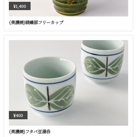
¥1,400
(美濃焼)綾織部フリーカップ
¥400
(美濃焼)フタバ豆湯呑