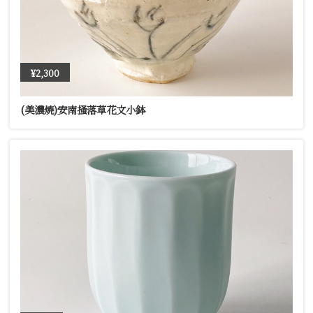
¥2,300
(美濃焼)安南掻落草花文小鉢