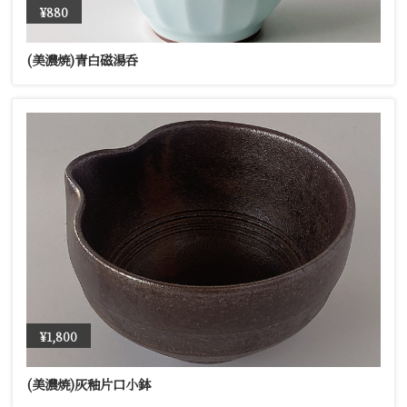
¥880
(美濃焼)青白磁湯呑
¥1,800
(美濃焼)灰釉片口小鉢