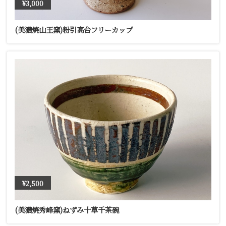
¥3,000
(美濃焼山王窯)粉引高台フリーカップ
¥2,500
(美濃焼秀峰窯)ねずみ十草千茶碗