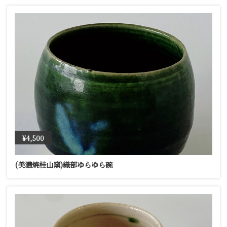
¥4,500
(美濃焼桂山窯)織部ゆらゆら碗