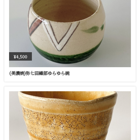
¥4,500
(美濃焼)弥七田織部ゆらゆら碗