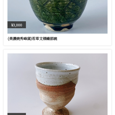
¥3,000
(美濃焼秀峰窯)若草文様織部碗