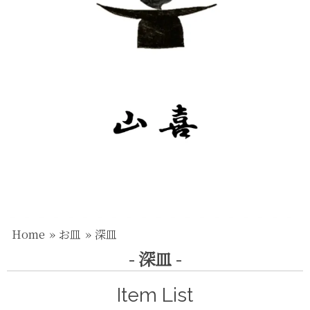
Home
お皿
深皿
- 深皿 -
Item List