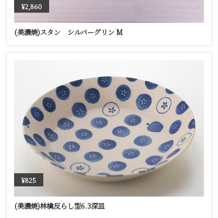
¥2,860
(美濃焼)スタン シルバーグリン M
¥825
(美濃焼)林檎反らし型6.3深皿