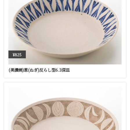
¥825
(美濃焼)葱(ねぎ)反らし型6.3深皿