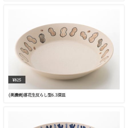
¥825
(美濃焼)落花生反らし型6.3深皿