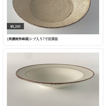
¥8,200
(美濃焼秀峰窯)シブ入り7寸反深皿