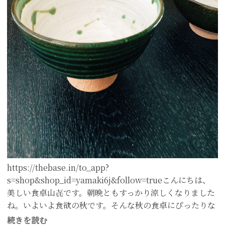
https://thebase.in/to_app?
s=shop&shop_id=yamaki6j&follow=trueこんにちは、
美しい食卓山㐂です。朝晩ともすっかり涼しくなりました
ね。いよいよ食欲の秋です。そんな秋の食卓にぴったりな
匠の器が入荷...
続きを読む