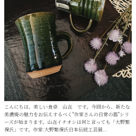
こんにちは、美しい食卓 山㐂 です。今回から、新たな
美濃焼の魅力をお伝えするべく"作家さんの日常の器"シリ
ーズが始まります。山㐂イチオシは何と言っても「大野繁
保氏」です。作家:大野繁保氏日本伝統工芸展...