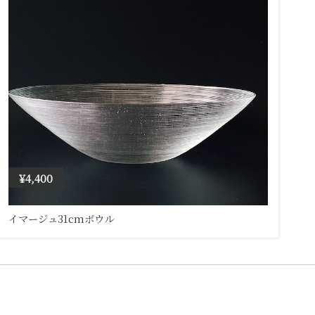
¥4,400
イマージュ31cmボウル