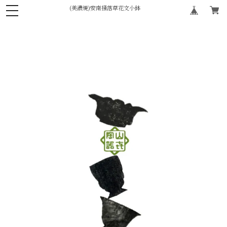
(美濃焼)安南掻落草花文小鉢