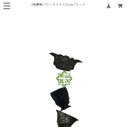
(美濃焼)ブルースクエア21cmプレート