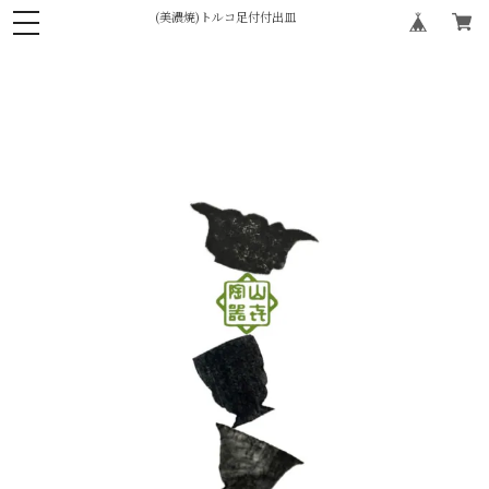
(美濃焼)トルコ足付付出皿