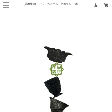
(美濃焼)オービット24cmスープボウル MO