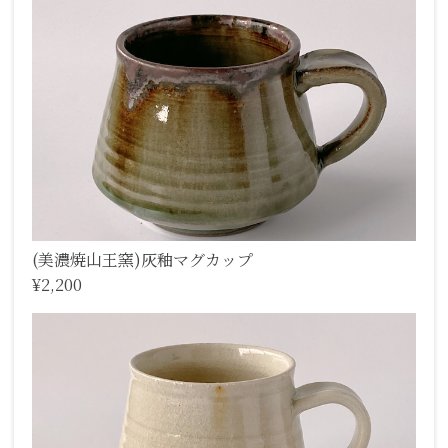
(美濃焼山王窯)灰釉マグカップ
¥2,200