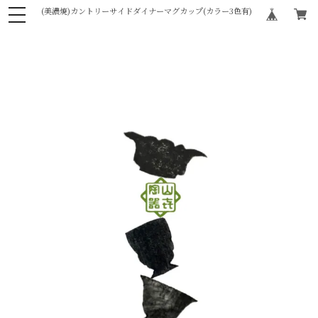
(美濃焼)カントリーサイドダイナーマグカップ(カラー3色有)