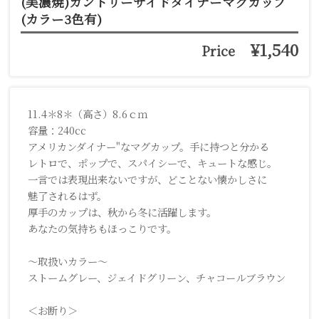
(美濃焼)カントリーサイドダイナーマグカップ
(カラー3色有)
¥1,540
Price
11.4＊8＊（高さ）8.6ｃｍ
容量：240cc
アメリカンダイナー"なマグカップ。手に持つと分かる
レトロで、ポップで、スパイシーで、キュートな感じ。
一言では表現出来ないですが、どことない懐かしさに
魅了されるはず。
厚手のカップは、秋から冬に活躍します。
あなたの気持ちもほっこりです。
～取扱いカラー～
ストームグレー、ジェイドグリーン、チャコールブラウン
＜お断り＞