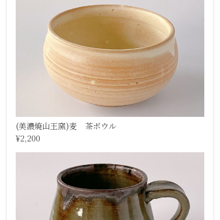
(美濃焼山王窯)麦 茶ボウル
¥2,200