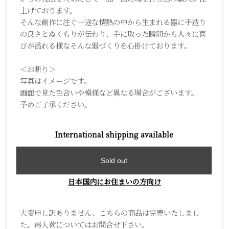
上げております。
そんな創作に注ぐ一途な情熱の中から生まれる器に手造り
の良さとぬくもりが伝わり、手に取った瞬間から人々に喜
びが溢れる様なそんな器づくりを心掛けております。
＜お断り＞
写真はイメージです。
画面で見た色合いや模様など異なる場合がございます。
予めご了承ください。
International shipping available
Sold out
日本国内にお住まいの方向け
大変申し訳ありません、こちらの商品は完売いたしまし
た。再入荷についてはお問合せ下さい。