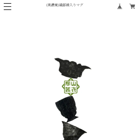
(美濃焼)織部線入りマグ