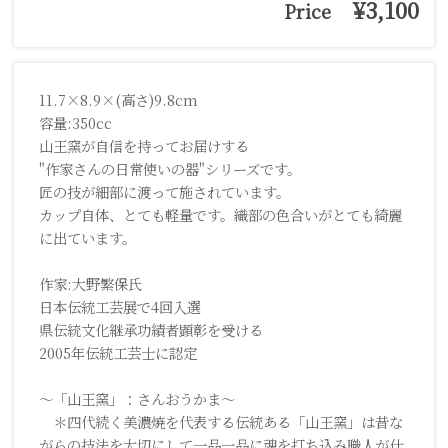
¥3,100
Price
11.7×8.9×(高さ)9.8cm
容量:350cc
山王窯が自信を持ってお届けする
"作家さんの日常使いの器"シリーズです。
匠の技が細部に渡って施されています。
カップ自体、とても軽量です。織部の色合いがとても綺麗
に出ています。
作家:大野繁保氏
日本伝統工芸展で4回入選
県伝統文化継承功績者顕彰を受ける
2005年伝統工芸士に認定
～「山王窯」：さんおうかま～
＊四代続く美濃焼を代表する伝統ある「山王窯」は昔な
がらの技法を大切にして一品一品に魂を打ち込み職人が仕