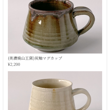
(美濃焼山王窯)灰釉マグカップ
¥2,200