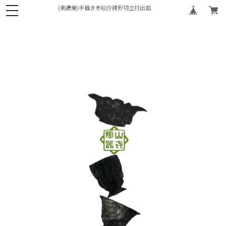
(美濃焼)手描き赤絵沙綾形切立付出皿