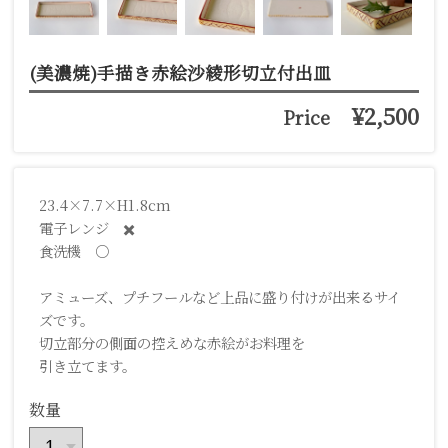
(美濃焼)手描き赤絵沙綾形切立付出皿
¥2,500
Price
23.4×7.7×H1.8cm
電子レンジ ✖️
食洗機 ○
アミューズ、プチフールなど上品に盛り付けが出来るサイ
ズです。
切立部分の側面の控えめな赤絵がお料理を
引き立てます。
数量