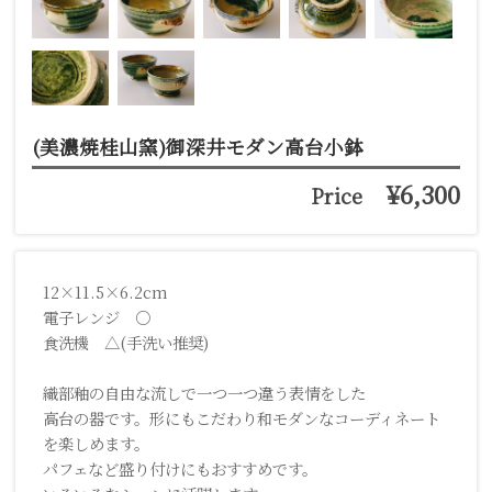
(美濃焼桂山窯)御深井モダン高台小鉢
¥6,300
Price
12×11.5×6.2cm
電子レンジ ○
食洗機 △(手洗い推奨)
織部釉の自由な流しで一つ一つ違う表情をした
高台の器です。形にもこだわり和モダンなコーディネート
を楽しめます。
パフェなど盛り付けにもおすすめです。