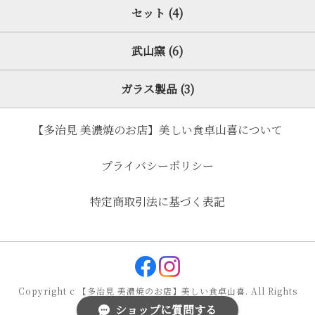
セット (4)
武山窯 (6)
ガラス製品 (3)
【多治見 美濃焼のお店】美しい食卓山喜について
プライバシーポリシー
特定商取引法に基づく表記
Copyright c 【多治見 美濃焼のお店】美しい食卓山喜. All Rights
ショップに質問する
Reserved.