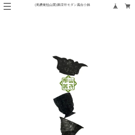
(美濃焼桂山窯)御深井モダン高台小鉢