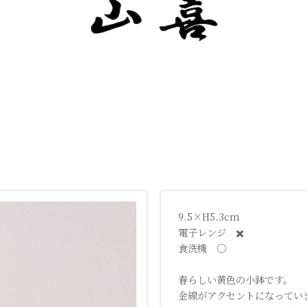
9.5×H5.3cm
電子レンジ ✖️
食洗機 ○
春らしい黄色の小鉢です。
金線がアクセントになってい