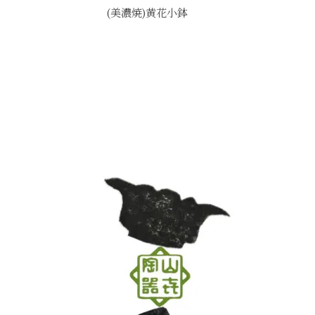
(美濃焼)黄花小鉢