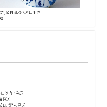
濃焼)染付間取花片口小鉢
00
5日以内に発送
後発送
業日以降の発送