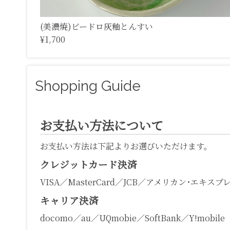
(美濃焼)ビードロ灰釉とんすい
¥1,700
Shopping Guide
お支払い方法について
お支払い方法は下記よりお選びいただけます。
クレジットカード決済
VISA／MasterCard／JCB／アメリカン･エキスプ
キャリア決済
docomo／au／UQmobie／SoftBank／Y!mobile