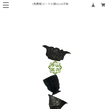
(美濃焼)ビードロ渦16cm平鉢