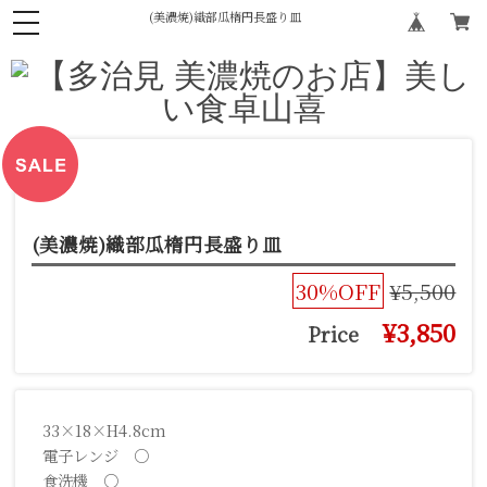
(美濃焼)織部瓜楕円長盛り皿
(美濃焼)織部瓜楕円長盛り皿
30%OFF
¥5,500
¥3,850
Price
33×18×H4.8cm
電子レンジ ○
食洗機 ○