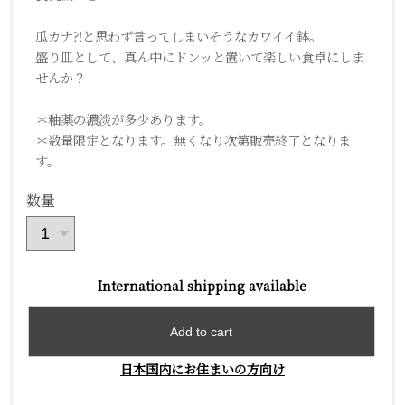
瓜カナ⁈と思わず言ってしまいそうなカワイイ鉢。
盛り皿として、真ん中にドンッと置いて楽しい食卓にしま
せんか？
＊釉薬の濃淡が多少あります。
＊数量限定となります。無くなり次第販売終了となりま
す。
数量
International shipping available
Add to cart
日本国内にお住まいの方向け