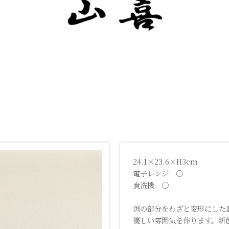
24.1×23.6×H3cm
電子レンジ ○
食洗機 ○
渕の部分をわざと変形にした
優しい雰囲気を作ります。新