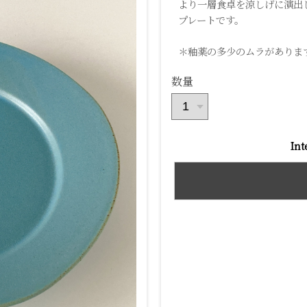
より一層食卓を涼しげに演出
プレートです。
＊釉薬の多少のムラがありま
数量
Int