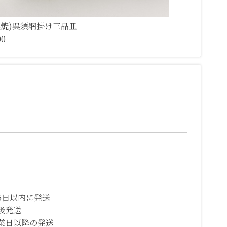
濃焼)呉須網掛け三品皿
00
5日以内に発送
後発送
業日以降の発送