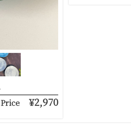
ト
¥2,970
Price