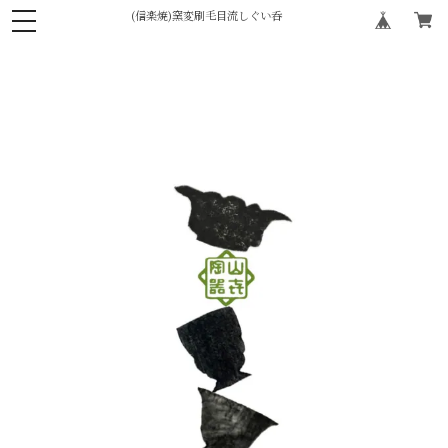
(信楽焼)窯変刷毛目流しぐい呑