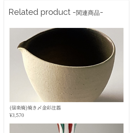
Related product -
-
関連商品
(信楽焼)焼き〆金彩注器
¥3,570