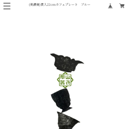
(美濃焼)貫入22cmカフェプレート ブルー