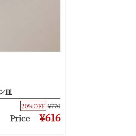
パン皿
20%OFF
¥770
¥616
Price