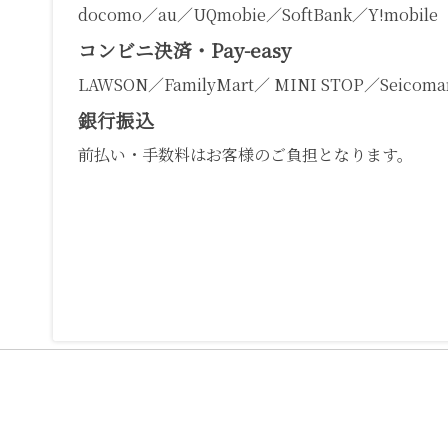
docomo／au／UQmobie／SoftBank／Y!mobile
コンビニ決済・Pay-easy
LAWSON／FamilyMart／ MINI STOP／Seicomar
銀行振込
前払い・手数料はお客様のご負担となります。