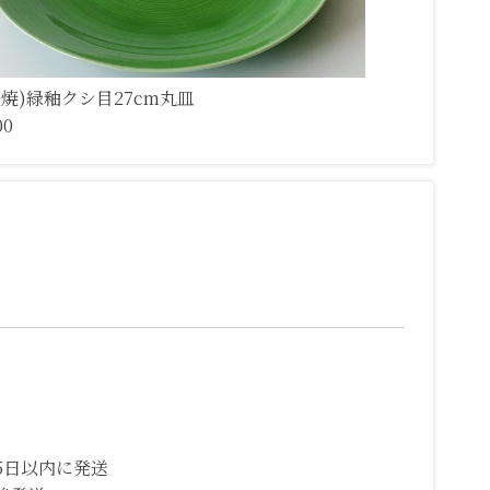
濃焼)緑釉クシ目27cm丸皿
00
5日以内に発送