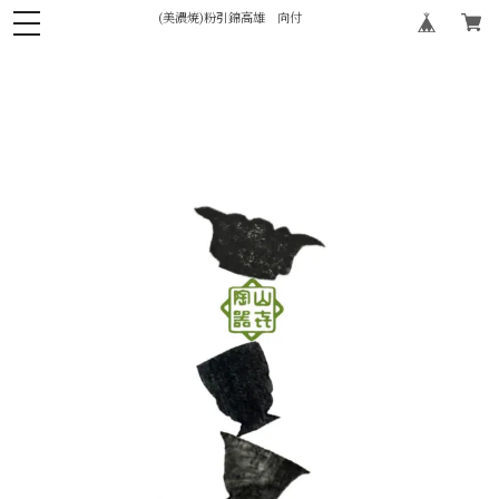
(美濃焼)粉引錦高雄 向付