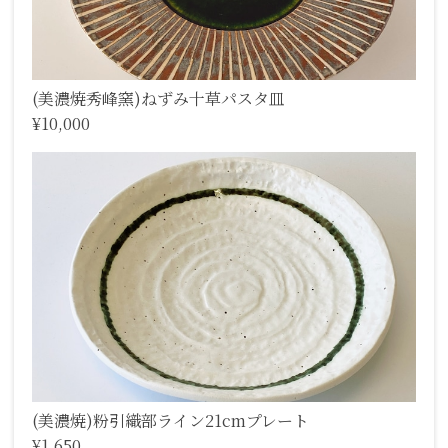
(美濃焼秀峰窯)ねずみ十草パスタ皿
¥10,000
(美濃焼)粉引織部ライン21cmプレート
¥1,650