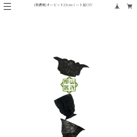
(美濃焼)オービット23cmミート皿CIV