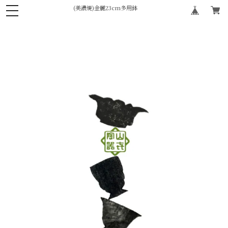
(美濃焼)金麗23cm多用鉢