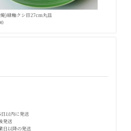
濃焼)緑釉クシ目27cm丸皿
00
5日以内に発送
後発送
業日以降の発送