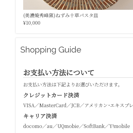
(美濃焼秀峰窯)ねずみ十草パスタ皿
¥10,000
Shopping Guide
お支払い方法について
お支払い方法は下記よりお選びいただけます。
クレジットカード決済
VISA／MasterCard／JCB／アメリカン･エキスプ
キャリア決済
docomo／au／UQmobie／SoftBank／Y!mobile