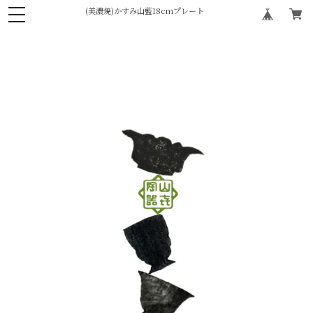
(美濃焼)かすみ山藍18cmプレート