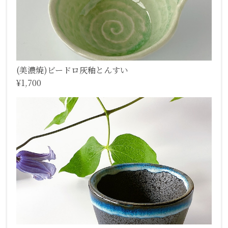
(美濃焼)ビードロ灰釉とんすい
¥1,700