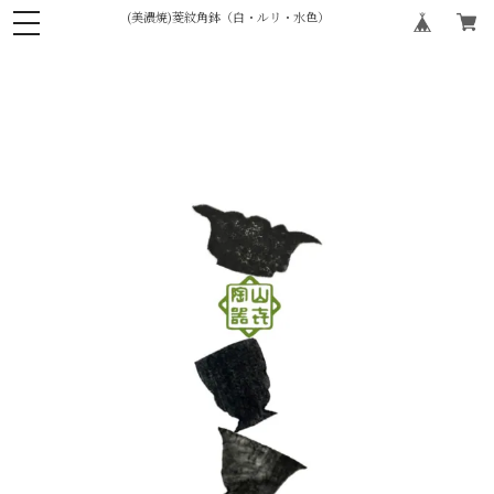
(美濃焼)菱紋角鉢（白・ルリ・水色）