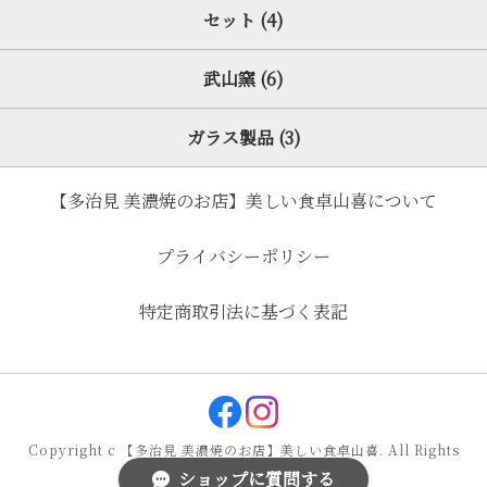
セット (4)
武山窯 (6)
ガラス製品 (3)
【多治見 美濃焼のお店】美しい食卓山喜について
プライバシーポリシー
特定商取引法に基づく表記
Copyright c 【多治見 美濃焼のお店】美しい食卓山喜. All Rights
ショップに質問する
Reserved.