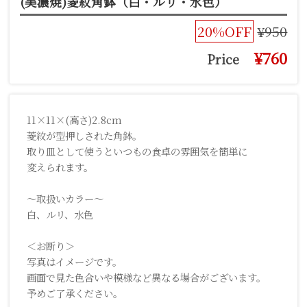
(美濃焼)菱紋角鉢（白・ルリ・水色）
20%OFF
¥950
¥760
Price
11×11×(高さ)2.8cm
菱紋が型押しされた角鉢。
取り皿として使うといつもの食卓の雰囲気を簡単に
変えられます。
〜取扱いカラー〜
白、ルリ、水色
＜お断り＞
写真はイメージです。
画面で見た色合いや模様など異なる場合がございます。
予めご了承ください。