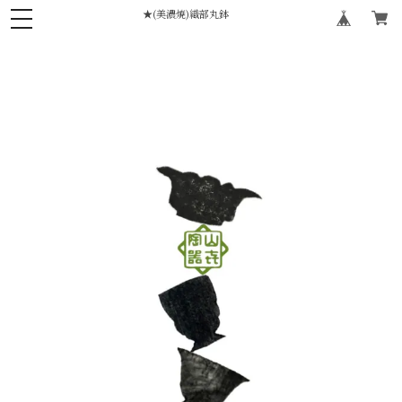
★(美濃焼)織部丸鉢