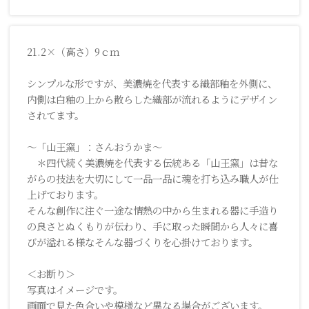
21.2×（高さ）9ｃｍ
シンプルな形ですが、美濃焼を代表する織部釉を外側に、
内側は白釉の上から散らした織部が流れるようにデザイン
されてます。
～「山王窯」：さんおうかま～
＊四代続く美濃焼を代表する伝統ある「山王窯」は昔な
がらの技法を大切にして一品一品に魂を打ち込み職人が仕
上げております。
そんな創作に注ぐ一途な情熱の中から生まれる器に手造り
の良さとぬくもりが伝わり、手に取った瞬間から人々に喜
びが溢れる様なそんな器づくりを心掛けております。
＜お断り＞
写真はイメージです。
画面で見た色合いや模様など異なる場合がございます。