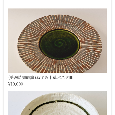
(美濃焼秀峰窯)ねずみ十草パスタ皿
¥10,000