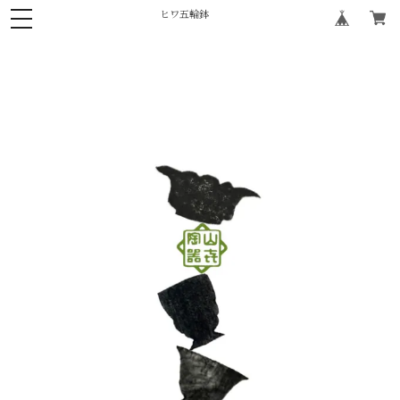
ヒワ五輪鉢