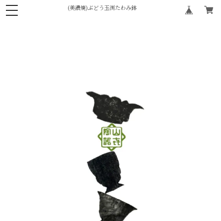
(美濃焼)ぶどう玉渕たわみ鉢