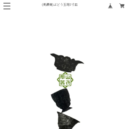
(美濃焼)ぶどう玉斑5寸皿