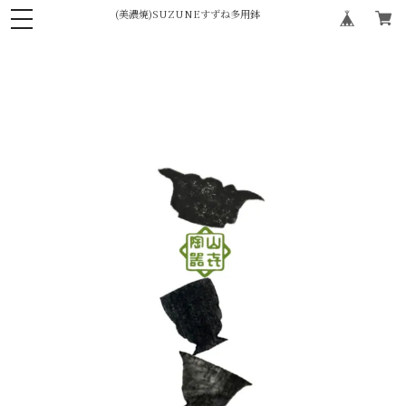
(美濃焼)SUZUNEすずね多用鉢