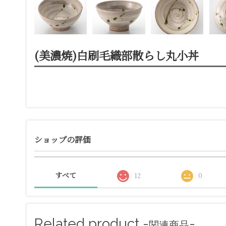
(美濃焼)白刷毛織部散らし丸小丼
ショップの評価
すべて
12
0
Related product -
-
関連商品