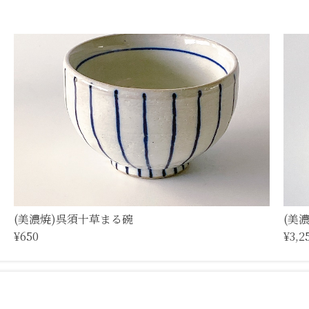
(美濃焼)呉須十草まる碗
(美
¥650
¥3,2