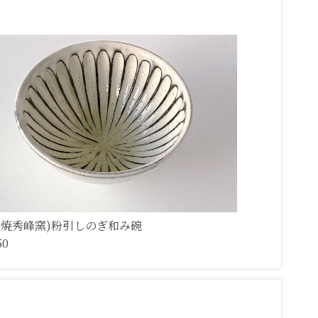
濃焼秀峰窯)粉引しのぎ和み碗
50