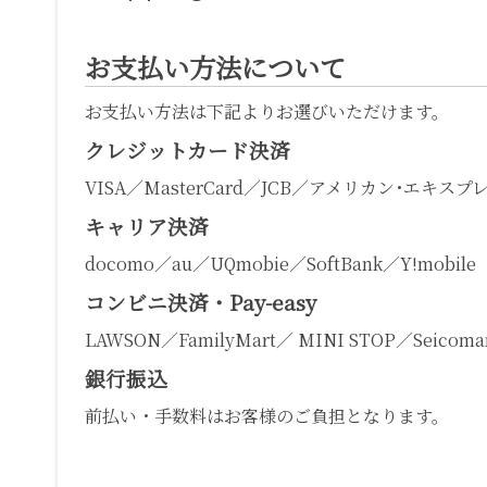
お支払い方法について
お支払い方法は下記よりお選びいただけます。
クレジットカード決済
VISA／MasterCard／JCB／アメリカン･エキスプ
キャリア決済
docomo／au／UQmobie／SoftBank／Y!mobile
コンビニ決済・Pay-easy
LAWSON／FamilyMart／ MINI STOP／Seicomar
銀行振込
前払い・手数料はお客様のご負担となります。