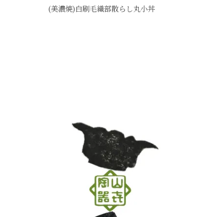
(美濃焼)白刷毛織部散らし丸小丼