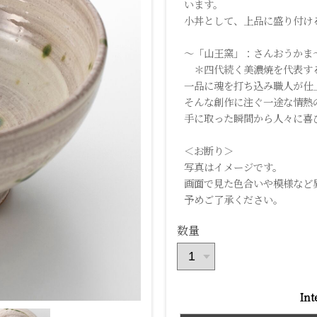
います。
小丼として、上品に盛り付け
～「山王窯」：さんおうかま
＊四代続く美濃焼を代表する
一品に魂を打ち込み職人が仕
そんな創作に注ぐ一途な情熱
手に取った瞬間から人々に喜
＜お断り＞
写真はイメージです。
画面で見た色合いや模様など
予めご了承ください。
数量
Int