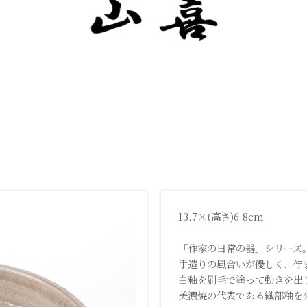
13.7×(高さ)6.8cm
「作家の日常の器」シリーズ
手造りの風合いが優しく、佇
白釉を刷毛で塗って動きを出
美濃焼の代表である織部釉を