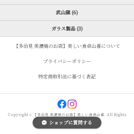
武山窯 (6)
ガラス製品 (3)
【多治見 美濃焼のお店】美しい食卓山喜について
プライバシーポリシー
特定商取引法に基づく表記
Copyright c 【多治見 美濃焼のお店】美しい食卓山喜. All Rights
ショップに質問する
Reserved.