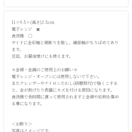
11×9.5×(高さ)2.5cm
電子レンジ ✖️
食洗機 ○
サイドに金彩釉と線彫りを施し、織部釉がちりばめてあり
ます。
豆皿、お醤油受けにも使えます。
＊金線・金画のご使用上のお願い＊
電子レンジ・オーブンには使用しないで下さい。
またクレンザーやナイロンたわし(研磨剤付)で強くこする
と、金が剥げたり表面にキズを付ける原因になります。
食洗機で長時間に渡って使用されますと金線や絵柄を傷め
る事になります。
＜お断り＞
写真はイメージです。