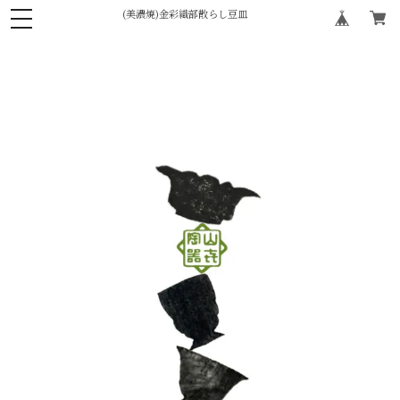
(美濃焼)金彩織部散らし豆皿