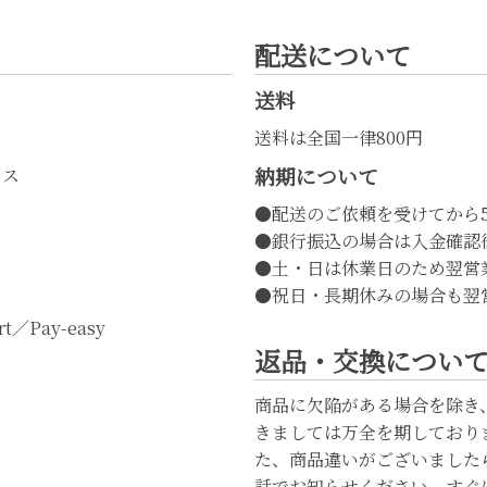
配送について
送料
送料は全国一律800円
納期について
レス
●配送のご依頼を受けてから
●銀行振込の場合は入金確認
●土・日は休業日のため翌営
●祝日・長期休みの場合も翌
t／Pay-easy
返品・交換につい
商品に欠陥がある場合を除き
きましては万全を期しており
た、商品違いがございました
話でお知らせください。すぐ