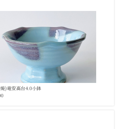
濃焼)竜安高台4.0小鉢
00