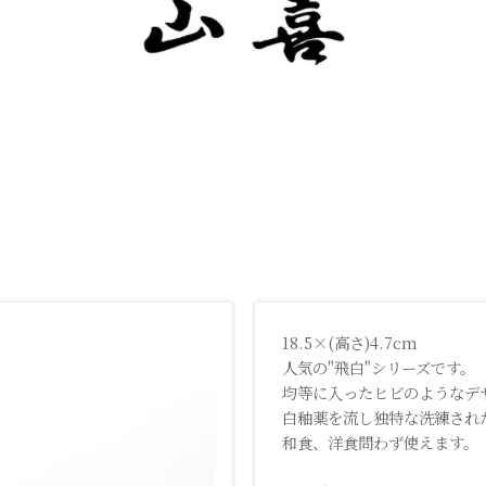
18.5×(高さ)4.7cm
人気の"飛白"シリーズです。
均等に入ったヒビのようなデ
白釉薬を流し独特な洗練され
和食、洋食問わず使えます。