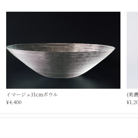
イマージュ31cmボウル
(美
¥4,400
¥1,2