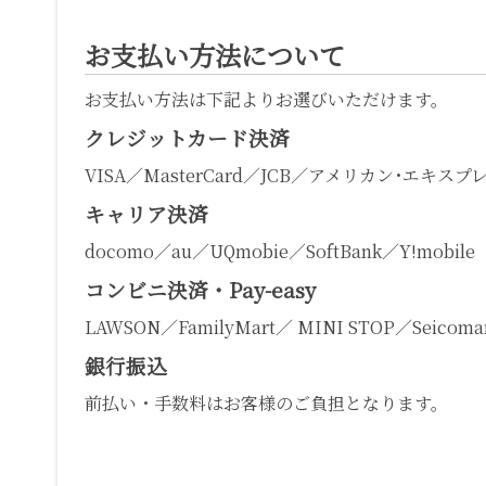
お支払い方法について
お支払い方法は下記よりお選びいただけます。
クレジットカード決済
VISA／MasterCard／JCB／アメリカン･エキスプ
キャリア決済
docomo／au／UQmobie／SoftBank／Y!mobile
コンビニ決済・Pay-easy
LAWSON／FamilyMart／ MINI STOP／Seicomar
銀行振込
前払い・手数料はお客様のご負担となります。