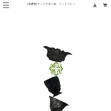
(美濃焼)タークそぎ小皿 マットブルー