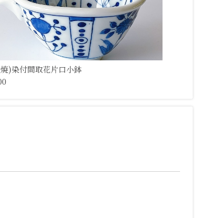
濃焼)染付間取花片口小鉢
00