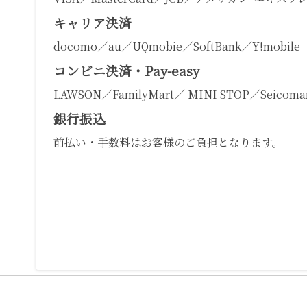
キャリア決済
docomo／au／UQmobie／SoftBank／Y!mobile
コンビニ決済・Pay-easy
LAWSON／FamilyMart／ MINI STOP／Seicomar
銀行振込
前払い・手数料はお客様のご負担となります。