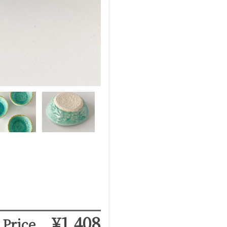
¥1,408
Price