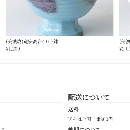
(美濃焼)竜安高台4.0小鉢
(美
¥1,200
¥2,0
配送について
送料
送料は全国一律800円
納期について
レス