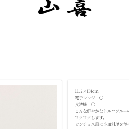
11.2×H4cm
電子レンジ ○
食洗機 ○
こんな鮮やかなトルコブルー
ワクワクします。
ピンチョス風に小皿料理を並