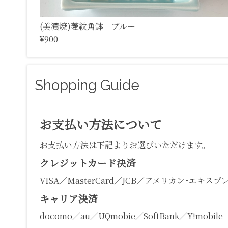
(美濃焼)菱紋角鉢 ブルー
¥900
Shopping Guide
お支払い方法について
お支払い方法は下記よりお選びいただけます。
クレジットカード決済
VISA／MasterCard／JCB／アメリカン･エキスプ
キャリア決済
docomo／au／UQmobie／SoftBank／Y!mobile