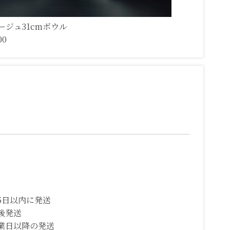
ージュ31cmボウル
00
5日以内に発送
後発送
業日以降の発送