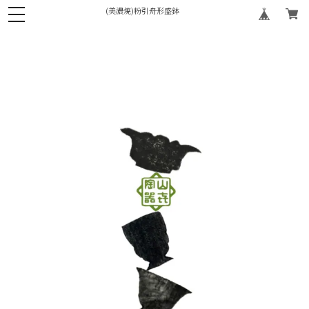
(美濃焼)粉引舟形盛鉢