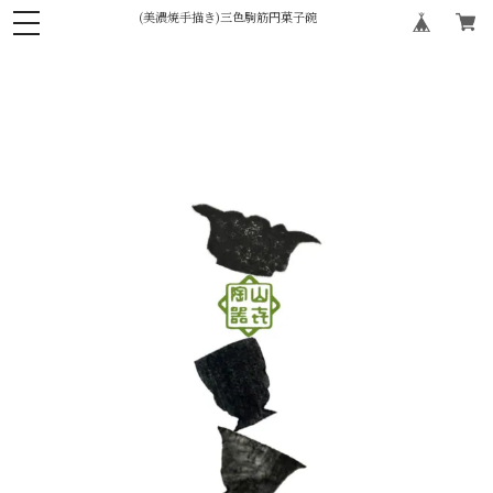
(美濃焼手描き)三色駒筋円菓子碗