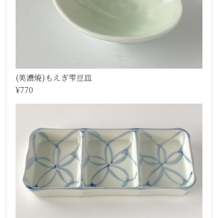
(美濃焼)もえぎ雫豆皿
¥770