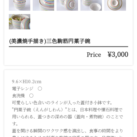
(美濃焼手描き)三色駒筋円菓子碗
¥3,000
Price
9.6×H10.2cm
電子レンジ ○
食洗機 ○
可愛らしい色合いのラインが入った蓋付き小鉢です。
"円菓子碗（えんがしわん）"とは、日本料理や懐石料理で
用いられる、蓋つきの深めの器（蓋向・煮物碗）のことで
す。
蓋を開ける瞬間のワクワク感を演出し、食事の時間をより