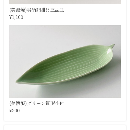
(美濃焼)呉須網掛け三品皿
¥1,100
(美濃焼)グリーン笹形小付
¥500