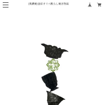
(美濃焼)金彩オリベ散らし焼き物皿