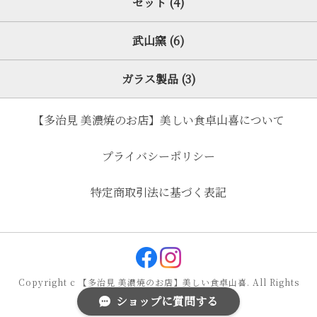
セット (4)
武山窯 (6)
ガラス製品 (3)
【多治見 美濃焼のお店】美しい食卓山喜について
プライバシーポリシー
特定商取引法に基づく表記
Copyright c 【多治見 美濃焼のお店】美しい食卓山喜. All Rights
ショップに質問する
Reserved.