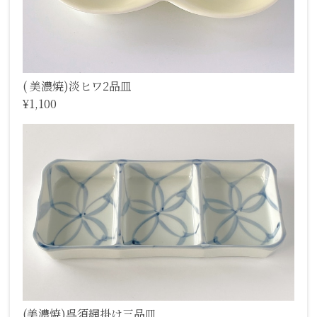
( 美濃焼)淡ヒワ2品皿
¥1,100
(美濃焼)呉須網掛け三品皿