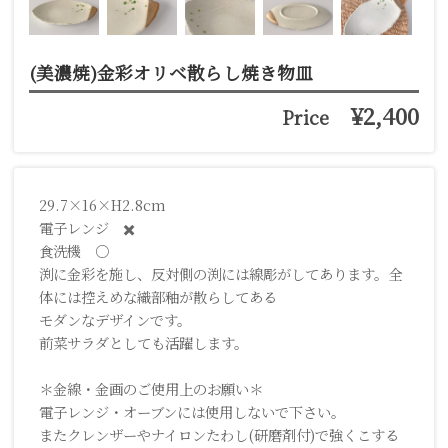
(美濃焼)金彩オリベ散らし焼き物皿
¥2,400
Price
29.7×16×H2.8cm
電子レンジ ✖️
食洗機 ○
渕に金彩を施し、反対側の渕には線彫がしてあります。全
体には控えめな織部釉が散らしてある
モダンなデザインです。
前菜サラダとしても活躍します。
＊金線・金画のご使用上のお願い＊
電子レンジ・オーブンには使用しないで下さい。
またクレンザーやナイロンたわし(研磨剤付)で強くこする