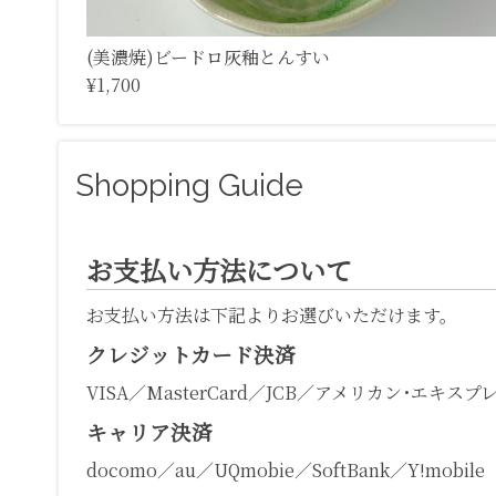
(美濃焼)ビードロ灰釉とんすい
¥1,700
Shopping Guide
お支払い方法について
お支払い方法は下記よりお選びいただけます。
クレジットカード決済
VISA／MasterCard／JCB／アメリカン･エキスプ
キャリア決済
docomo／au／UQmobie／SoftBank／Y!mobile