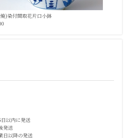
濃焼)染付間取花片口小鉢
00
5日以内に発送
後発送
業日以降の発送