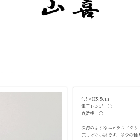
9.5×H5.5cm
電子レンジ ○
食洗機 ○
深海のようなエメラルドグリ
涼しげな小鉢です。多少の釉