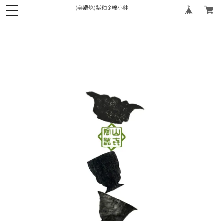
(美濃焼)紫釉金線小鉢