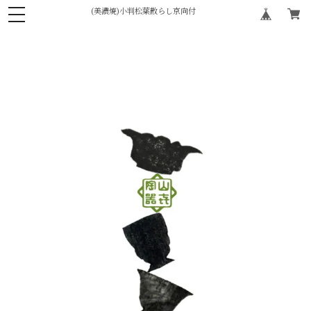
(美濃焼)小判松葉散らし京向付