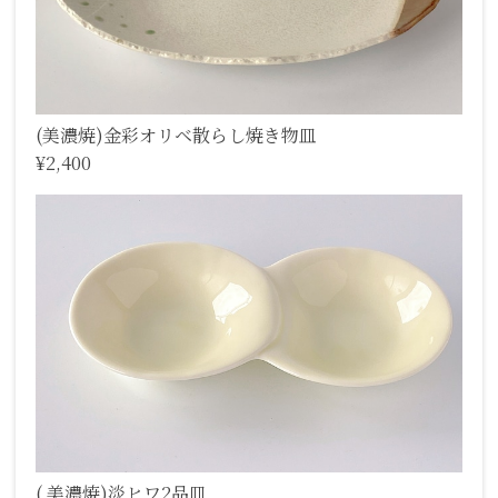
(美濃焼)金彩オリベ散らし焼き物皿
¥2,400
( 美濃焼)淡ヒワ2品皿