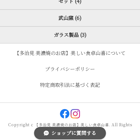
セット (4)
武山窯 (6)
ガラス製品 (3)
【多治見 美濃焼のお店】美しい食卓山喜について
プライバシーポリシー
特定商取引法に基づく表記
Copyright c 【多治見 美濃焼のお店】美しい食卓山喜. All Rights
ショップに質問する
Reserved.