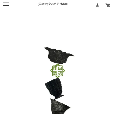
(美濃焼)金彩草花付出皿