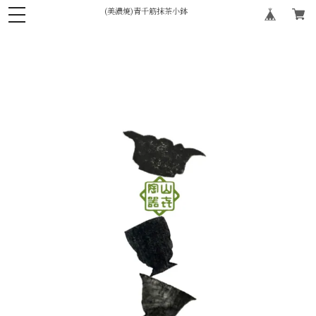
(美濃焼)青千筋抹茶小鉢