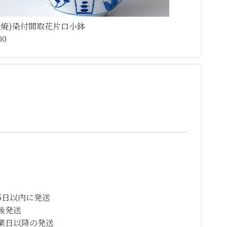
濃焼)染付間取花片口小鉢
00
5日以内に発送
後発送
業日以降の発送