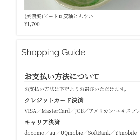
(美濃焼)ビードロ灰釉とんすい
¥1,700
Shopping Guide
お支払い方法について
お支払い方法は下記よりお選びいただけます。
クレジットカード決済
VISA／MasterCard／JCB／アメリカン･エキスプ
キャリア決済
docomo／au／UQmobie／SoftBank／Y!mobile