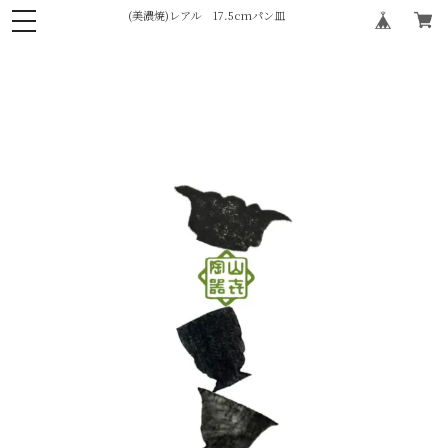
(美濃焼)レアル 17.5cmパン皿