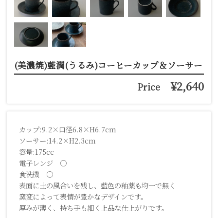
(美濃焼)藍潤(うるみ)コーヒーカップ＆ソーサー
¥2,640
Price
カップ:9.2×口径6.8×H6.7cm
ソーサー:14.2×H2.3cm
容量:175cc
電子レンジ ○
食洗機 ○
表面に土の風合いを残し、藍色の釉薬も均一で無く
窯変によって表情が豊かなデザインです。
厚みが薄く、持ち手も細く上品な仕上がりです。